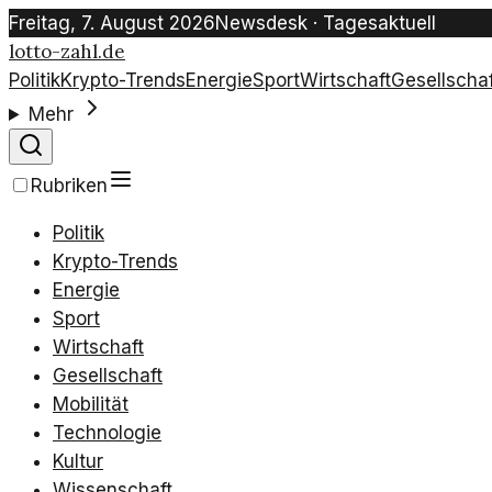
Freitag, 7. August 2026
Newsdesk · Tagesaktuell
lotto-zahl.de
Politik
Krypto-Trends
Energie
Sport
Wirtschaft
Gesellschaf
Mehr
Rubriken
Politik
Krypto-Trends
Energie
Sport
Wirtschaft
Gesellschaft
Mobilität
Technologie
Kultur
Wissenschaft