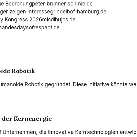
ige Bedrohung
peter-brunner-schmie.de
ger zeigen Interesse
grindelhof-hamburg.de
ity Kongress 2026
misdibujos.de
rnandes
daysofrespect.de
oide Robotik
humanoide Robotik gegründet. Diese Initiative könnte w
n der Kernenergie
 Unternehmen, die innovative Kerntechnologien entwick