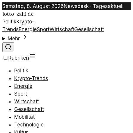
Samstag, 8. August 2026
Newsdesk · Tagesaktuell
lotto-zahl.de
Politik
Krypto-
Trends
Energie
Sport
Wirtschaft
Gesellschaft
Mehr
Rubriken
Politik
Krypto-Trends
Energie
Sport
Wirtschaft
Gesellschaft
Mobilität
Technologie
Kultur