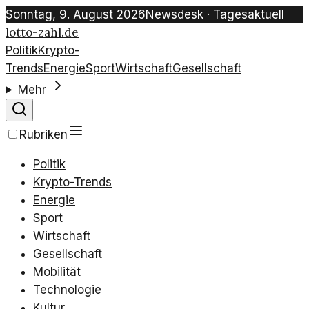
Sonntag, 9. August 2026
Newsdesk · Tagesaktuell
lotto-zahl.de
Politik
Krypto-
Trends
Energie
Sport
Wirtschaft
Gesellschaft
Mehr
Rubriken
Politik
Krypto-Trends
Energie
Sport
Wirtschaft
Gesellschaft
Mobilität
Technologie
Kultur