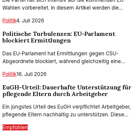
Wahlen vorbereitet. In diesem Artikel werden die
Wahlkampfstrategien und die Herausforderungen, die
Politik
4. Juli 2026
sich aus der Geschichte der DDR ergeben,
beleuchtet. Ein Blick auf die Vergangenheit kann
Politische Turbulenzen: EU-Parlament
Aufschluss über die gegenwärtigen Ziele geben.
blockiert Ermittlungen
Das EU-Parlament hat Ermittlungen gegen CSU-
Abgeordnete blockiert, während gleichzeitig eine
Anklage gegen den Tengelmann-Chef Haub erhoben
Politik
16. Juli 2026
wurde. Die politische Landschaft bleibt angespannt.
EuGH-Urteil: Dauerhafte Unterstützung für
pflegende Eltern durch Arbeitgeber
Ein jüngstes Urteil des EuGH verpflichtet Arbeitgeber,
pflegende Eltern nachhaltig zu unterstützen. Diese
Entscheidung könnte weitreichende Auswirkungen
Empfohlen
auf Arbeitsverhältnisse und Familien haben.