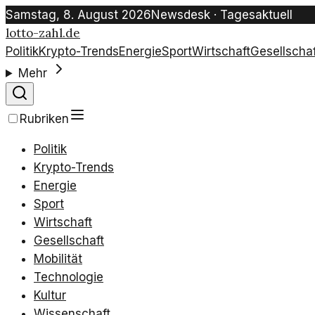
Samstag, 8. August 2026
Newsdesk · Tagesaktuell
lotto-zahl.de
Politik
Krypto-Trends
Energie
Sport
Wirtschaft
Gesellschaf
Mehr
Rubriken
Politik
Krypto-Trends
Energie
Sport
Wirtschaft
Gesellschaft
Mobilität
Technologie
Kultur
Wissenschaft