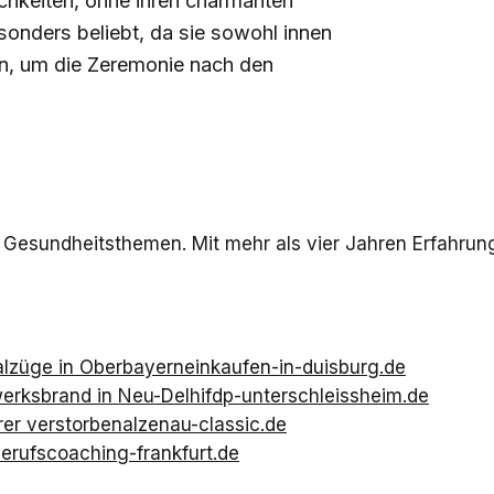
ichkeiten, ohne ihren charmanten
sonders beliebt, da sie sowohl innen
en, um die Zeremonie nach den
Gesundheitsthemen. Mit mehr als vier Jahren Erfahrung i
alzüge in Oberbayern
einkaufen-in-duisburg.de
erksbrand in Neu-Delhi
fdp-unterschleissheim.de
rer verstorben
alzenau-classic.de
erufscoaching-frankfurt.de