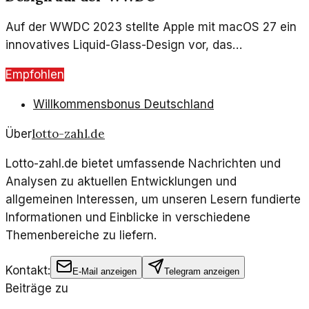
Auf der WWDC 2023 stellte Apple mit macOS 27 ein
innovatives Liquid-Glass-Design vor, das
Benutzeroberfläche und Benutzererfahrung
Empfohlen
revolutionieren könnte. Die neuen Funktionen zeigen,
wie Apple weiterhin an der Spitze der
Willkommensbonus Deutschland
technologischen Entwicklungen bleibt.
lotto-zahl.de
Über
Lotto-zahl.de bietet umfassende Nachrichten und
Analysen zu aktuellen Entwicklungen und
allgemeinen Interessen, um unseren Lesern fundierte
Informationen und Einblicke in verschiedene
Themenbereiche zu liefern.
Kontakt:
E-Mail anzeigen
Telegram anzeigen
Beiträge zu