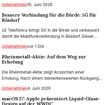
Unternehmen
10. Juni 2026
Bessere Verbindung für die Börde: 5G für
Bösdorf
o2 Telefónica bringt 5G in die Börde und verbessert
damit die Mobilfunkverbindung in Bösdorf. Dieser
Schritt hat große Auswirkungen auf die Region.
Unternehmen
vor 1 Std
Rheinmetall-Aktie: Auf dem Weg zur
Erholung
Die Rheinmetall-Aktie zeigt Anzeichen einer
Erholung. Nach einem bemerkenswerten Rückgang
in den letzten Monaten, analysieren wir die aktuellen
Unternehmen
4. Juni 2026
Entwicklungen und ihre Bedeutung für Investoren.
macOS 27: Apple präsentiert Liquid-Glass-
Design auf der WWDC