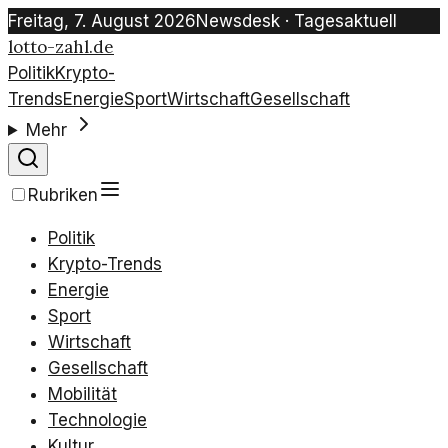
Freitag, 7. August 2026
Newsdesk · Tagesaktuell
lotto-zahl.de
Politik
Krypto-
Trends
Energie
Sport
Wirtschaft
Gesellschaft
Mehr
Rubriken
Politik
Krypto-Trends
Energie
Sport
Wirtschaft
Gesellschaft
Mobilität
Technologie
Kultur