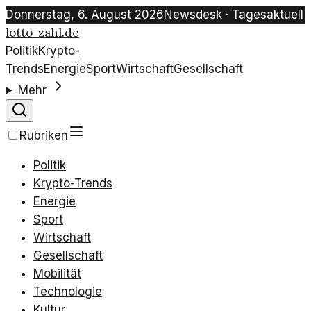
Donnerstag, 6. August 2026
Newsdesk · Tagesaktuell
lotto-zahl.de
Politik
Krypto-
Trends
Energie
Sport
Wirtschaft
Gesellschaft
Mehr
Rubriken
Politik
Krypto-Trends
Energie
Sport
Wirtschaft
Gesellschaft
Mobilität
Technologie
Kultur