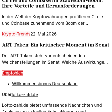
Circle und Coinbase im Stablecoin-Boom:
Ihre Vorteile und Herausforderungen
In der Welt der Kryptowährungen profitieren Circle
und Coinbase zunehmend vom Boom der
Stablecoins. Doch wie nachhaltig sind diese
Krypto-Trends
22. Mai 2026
Entwicklungen wirklich?
ART Token: Ein kritischer Moment im Senat
Der ART Token steht vor entscheidenden
Weichenstellungen im Senat. Welche Auswirkungen
könnte dies auf die Krypto-Landschaft haben? Wir
Empfohlen
beleuchten Hintergründe und mögliche Szenarien.
Willkommensbonus Deutschland
lotto-zahl.de
Über
Lotto-zahl.de bietet umfassende Nachrichten und
Analysen zu aktuellen Entwicklungen und