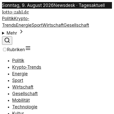
Sonntag, 9. August 2026
Newsdesk · Tagesaktuell
lotto-zahl.de
Politik
Krypto-
Trends
Energie
Sport
Wirtschaft
Gesellschaft
Mehr
Rubriken
Politik
Krypto-Trends
Energie
Sport
Wirtschaft
Gesellschaft
Mobilität
Technologie
Kultur