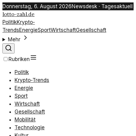
Donnerstag, 6. August 2026
Newsdesk · Tagesaktuell
lotto-zahl.de
Politik
Krypto-
Trends
Energie
Sport
Wirtschaft
Gesellschaft
Mehr
Rubriken
Politik
Krypto-Trends
Energie
Sport
Wirtschaft
Gesellschaft
Mobilität
Technologie
Kultur